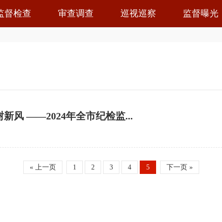
监督检查
审查调查
巡视巡察
监督曝光
新风 ——2024年全市纪检监...
« 上一页
1
2
3
4
5
下一页 »