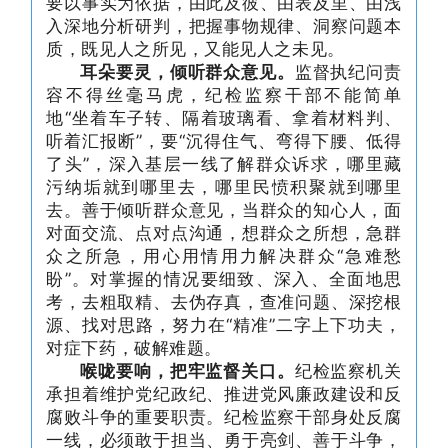
要以事实为依据，由此及彼、由表及里、由浅
入深地分析研判，把握事物规律、洞察问题本
质，既见人之所见，又能见人之未见。
耳朵要灵，倾听群众意见。
监督执纪问责
容不得丝毫马虎，纪检监察干部不能简单
地“坐着车子转、隔着玻璃看、拿着材料判、
听着汇报断”，要“沉得住气、弯得下腰、低得
了头”，深入基层一线了解群众诉求，哪里藏
污纳垢就到哪里去，哪里民愤积聚就到哪里
去。善于倾听群众意见，当群众的知心人，面
对面交流、点对点沟通，想群众之所想，急群
众之所急，用心用情用力解决群众“
急难愁
盼
”。对掌握的情况要细致、深入、全面地思
考，去粗取精、去伪存真，查准问题、
深
挖根
源、找对思路，努力在“精准”二字上下功夫，
对症下药，破解难题。
喉咙要响，把牢监督关口。
纪检监察机关
承担着维护党纪政纪、推进党风廉政建设和反
腐败斗争的重要职责。纪检监察干部身处反腐
一线，必须敢于担当、勇于亮剑、善于斗争，