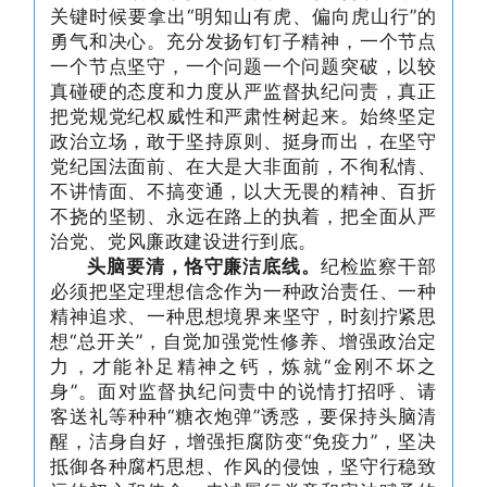
关键时候要拿出“明知山有虎、偏向虎山行”的
勇气和决心。充分发扬钉钉子精神，一个节点
一个节点坚守，一个问题一个问题突破，以较
真碰硬的态度和力度从严监督执纪问责，真正
把党规党纪权威性和严肃性树起来。始终坚定
政治立场，敢于坚持原则、挺身而出，在坚守
党纪国法面前、在大是大非面前，不徇私情、
不讲情面、不搞变通，以大无畏的精神、百折
不挠的坚韧、永远在路上的执着，把全面从严
治党、党风廉政建设进行到底。
头脑要清，恪守廉洁底线。
纪检监察干部
必须把坚定理想信念作为一种政治责任、一种
精神追求、一种思想境界来坚守，时刻拧紧思
想“总开关”，自觉加强党性修养、增强政治定
力，才能补足精神之钙，炼就“金刚不坏之
身”。面对监督执纪问责中的说情打招呼、请
客送礼等种种“糖衣炮弹”诱惑，要保持头脑清
醒，洁身自好，增强拒腐防变“免疫力”，坚决
抵御各种腐朽思想、作风的侵蚀，坚守行稳致