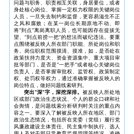
问题与职务、职责相互关联，身居要位，或者
身处核心岗位、掌握一定权力权限的关键岗位
人员，一旦失去制约和监督，更容易滋生不正
之风和腐败；在某一岗位长期原地不动、即
将“到点”离岗离职人员，也可能因存在提拔无
望、“到点前捞一把”的想法而破纪违法。要重
点围绕被反映人所在部门职能、所处岗位和职
务、岗位职权范围摸清、摸准，如，是否处在
政策扶持力度大、资金资源集中、重大项目审
批等部门，是否是“一把手”或者核心关键岗位
负责人，是否掌握审批权、监管权、政策制定
权、处罚权等权力，通过准确掌握被反映人的
岗位特点，做好问题线索研判。
突出“深”字，深挖深排。
被反映人所处地
区或部门政治生态状况、个人的群众口碑和社
会舆情，是问题线索分析研判时关注的重点内
容之一。要深入了解被反映人所在地区、部门
政治生态情况，包括所在党委（党组）履行党
风廉政建设主体责任、民主集中制执行、选人
用人及对干部日常教育监督管理等情况，准确