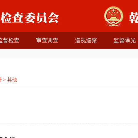
监督检查
审查调查
巡视巡察
监督曝光
开
>
其他