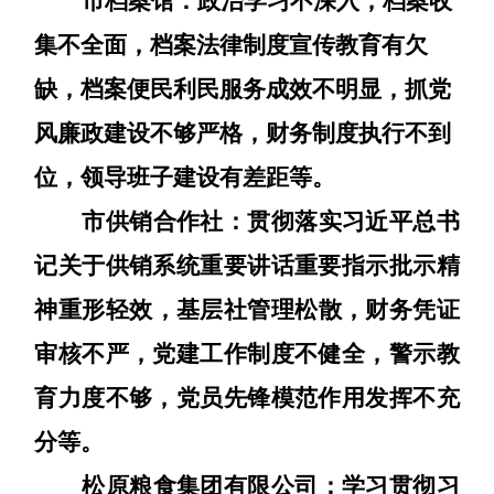
市档案馆：
政治学习不深入
，
档案收
集不全面
，
档案法律制度宣传教育有欠
缺
，
档案
便民利民服务成效不明显
，
抓党
风廉政建设不够严格
，
财务制度执行不到
位
，
领导班子建设有差距
等
。
市供销合作社：
贯彻落实习近平总书
记关于供销系统重要讲话重要指示批示精
神
重形轻效
，基层社管理松散，财务凭证
审核不严，党建工作制度不健全，警示教
育力度不够，党员先锋模范作用发挥不充
分等。
松原粮食集团有限公司：
学习贯彻习