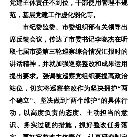
党建主体责任不到位，干部使用管理不规
范
，
基层党建工作虚化弱化
等
。
市纪委监委、市委组织部有关领导出
席反馈会议，传达了市委书记李晓杰在听
取七届市委第
三
轮巡察综合情况汇报时的
讲话精神，并就加强巡
察
整改和成果运用
提出要求
。
强调被巡察党组织要提高政治
站位，
切实
将巡
察
整改作为坚决拥护
“两
个确立”、坚决做到“两个维护”的具体行
动
，以高度负责的态度、主动担当的意
识、务实过硬的措施，抓好整改任务落