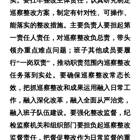
实
。
要扛牢整改主体责任，认真研究制定
巡察整改方案，制定有针对性、可操作、
能落实的整改措施。
主要负责人
要担起第
一责任人责任，对巡察整改负总责，带头
领办重点难点问题；班子其他成员要履
行
“一岗双责”，推动职责范围内
巡
察
整改
任务落到实处
。
要
确保巡察整改常态长
效，
把抓巡
察
整改和成果运用融入日常工
作，融入深化改革，融入全面从严治党，
融入班子队伍建设。
要强化整改监督，
纪
检监察机关和组织部门要担负起巡
察
整改
监督责任，把督促整改作为日常监督的重