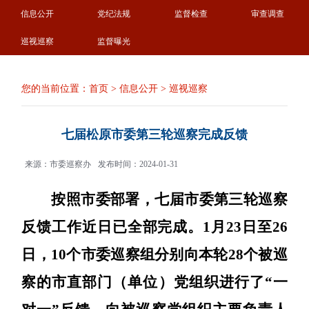
信息公开
党纪法规
监督检查
审查调查
巡视巡察
监督曝光
您的当前位置：
首页
>
信息公开
>
巡视巡察
七届松原市委第三轮巡察完成反馈
来源：市委巡察办
发布时间：2024-01-31
按照市委部署，七届市委第
三
轮巡察
反馈工作近日
已
全部完成。
1
月
23
日至
26
日，
1
0
个
市
委巡
察
组分别向本轮
28
个
被巡
察的
市直部门（单位）党组织进行了
“一