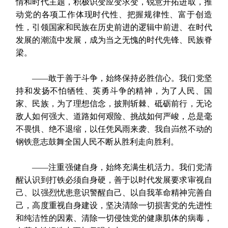
情和时代主题，积极识变应变求变，锐意开拓进取，推
动党的各项工作体现时代性、把握规律性、富于创造
性，引领国家和民族在历史前进的逻辑中前进、在时代
发展的潮流中发展，成为当之无愧的时代先锋、民族脊
梁。
——敢于善于斗争，始终保持必胜信心。我们党坚
持和发扬不怕牺牲、英勇斗争的精神，为了人民、国
家、民族，为了理想信念，披荆斩棘、砥砺前行，无论
敌人如何强大、道路如何艰险、挑战如何严峻，总是毫
不畏惧、绝不退缩，以任凭风雨来袭、我自岿然不动的
钢铁意志鼓舞全国人民不断从胜利走向胜利。
——注重强健自身，始终充满生机活力。我们党清
醒认识到打铁必须自身硬，善于以时代发展要求审视自
己、以强烈忧患意识警醒自己、以自我革命精神完善自
己，高度重视自身建设，坚决清除一切损害党的先进性
和纯洁性的因素、清除一切侵蚀党的健康肌体的病毒，