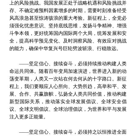
上的风险挑战。我国发展正处于战略机遇和风险挑战并
存、不确定难预料因素增多的时期，需要时刻准备经受
风高浪急甚至惊涛骇浪的重大考验。新征程上，全党必
须强化忧患意识、坚持底线思维，发扬斗争精神、增强
斗争本领，更好统筹国内国际两个大局，统筹发展和安
全，提高科学预见变化、及时洞察风险、有效应对挑战
的能力，确保中华复兴号巨轮劈波斩浪、行稳致远。
——坚定信心、接续奋斗，必须持续推动构建人类
命运共同体。随着百年变局加速演进，世界进入新的动
荡变革期，人类又一次站在何去何从的十字路口。新征
程上，我们要顺应人心所向、大势所趋，高举和平、发
展、合作、共赢旗帜，弘扬全人类共同价值，推动构建
新型国际关系，推动落实全球发展倡议、全球安全倡
议、全球文明倡议、全球治理倡议，为世界和平与发展
注入更多正能量。
——坚定信心、接续奋斗，必须持之以恒推进全面