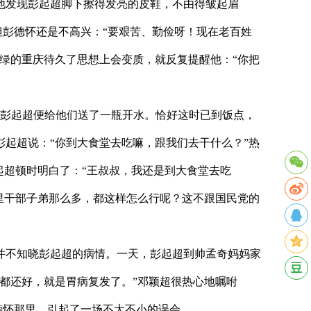
他发现彭起超脚下擦得发亮的皮鞋，不由得皱起眉
但彭德怀还是不高兴：“要艰苦、勤俭呀！现在老百姓
绿的重庆待久了思想上会变质，就反复提醒他：“你把
彭起超便给他们送了一瓶开水。恰好这时已到饭点，
起超说：“你到大食堂去吃嘛，跟我们去干什么？”热
起超顿时明白了：“王叔叔，我还是到大食堂去吃
里干部子弟那么多，都这样怎么行呢？这不跟国民党的
不知晓彭起超的病情。一天，彭起超到帅孟奇妈妈家
都还好，就是胃病复发了。”邓颖超很热心地嘱咐
德怀那里，引起了一场不大不小的误会。