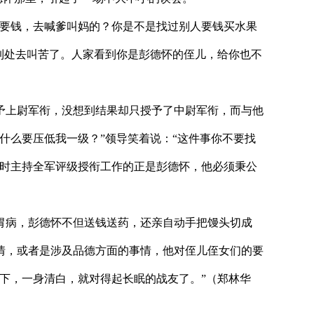
要钱，去喊爹叫妈的？你是不是找过别人要钱买水果
到处去叫苦了。人家看到你是彭德怀的侄儿，给你也不
予上尉军衔，没想到结果却只授予了中尉军衔，而与他
什么要压低我一级？”领导笑着说：“这件事你不要找
当时主持全军评级授衔工作的正是彭德怀，他必须秉公
病，彭德怀不但送钱送药，还亲自动手把馒头切成
情，或者是涉及品德方面的事情，他对侄儿侄女们的要
下，一身清白，就对得起长眠的战友了。”（郑林华