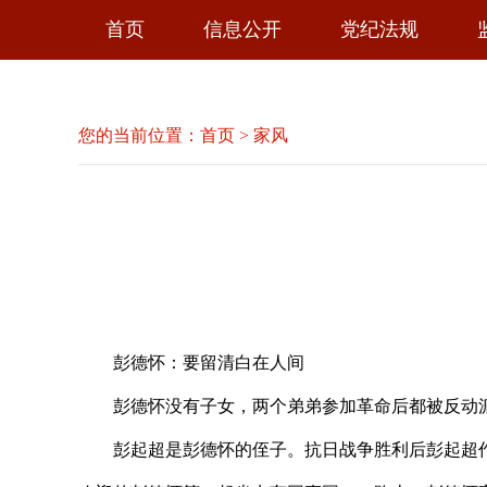
首页
信息公开
党纪法规
您的当前位置：
首页
>
家风
彭德怀：要留清白在人间
彭德怀没有子女，两个弟弟参加革命后都被反动派
彭起超是彭德怀的侄子。抗日战争胜利后彭起超作为