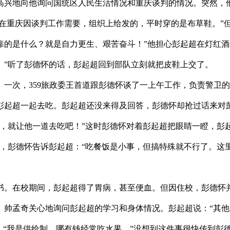
高兴地向他询问国统区人民生活情况和重庆谈判的情况。突然，
是在重庆因谈判工作需要，组织上给发的，平时穿的是布草鞋。”
靠的是什么？就是自力更生、艰苦奋斗！”他担心彭起超在灯红酒
。”听了彭德怀的话，彭起超回到部队立刻就把皮鞋上交了。
次，359旅政委王首道跟彭德怀谈了一上午工作，负责警卫的
彭起超一起去吃。彭起超还没来得及回答，彭德怀却抢过话来对彭
，就让他一道去吃吧！”这时彭德怀对着彭起超把眼睛一瞪，彭
后，彭德怀告诉彭起超：“吃餐饭是小事，但搞特殊就不行了。这
。在校期间，彭起超得了胃病，甚至便血。但因住校，彭德怀并
、帅孟奇关心地询问彭起超的学习和身体情况。彭起超说：“其他
：“我是供给制，哪有钱经常吃水果。”没想到这件事很快传到彭