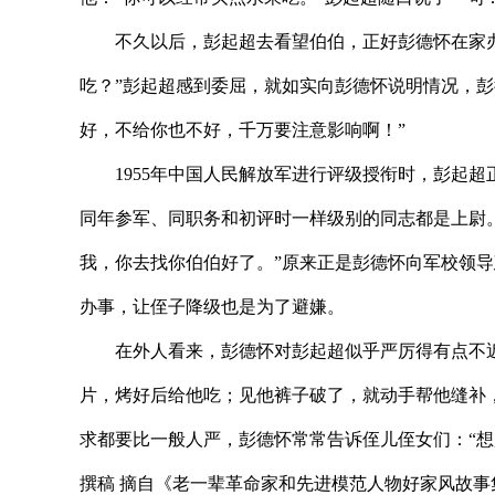
不久以后，彭起超去看望伯伯，正好彭德怀在家办公
吃？”彭起超感到委屈，就如实向彭德怀说明情况，
好，不给你也不好，千万要注意影响啊！”
1955年中国人民解放军进行评级授衔时，彭起超
同年参军、同职务和初评时一样级别的同志都是上尉。
我，你去找你伯伯好了。”原来正是彭德怀向军校领
办事，让侄子降级也是为了避嫌。
在外人看来，彭德怀对彭起超似乎严厉得有点不近
片，烤好后给他吃；见他裤子破了，就动手帮他缝补
求都要比一般人严，彭德怀常常告诉侄儿侄女们：“
撰稿 摘自《老一辈革命家和先进模范人物好家风故事