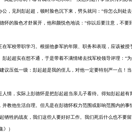
，见到彭起超，顿时脸色沉下来，劈头就问：“你怎么到处去
彭德怀的脸色才舒展开，他和颜悦色地说：“你以后要注意，不要
正在军校带职学习。根据他参军的年限、职务和表现，应该被授
彭起超实在想不通，于是带着不满情绪去找军校领导评理：“为
导建议压低一级：彭起超是我的侄儿，对他一定要特别严一点！
人情，实际上彭德怀是把彭起超当亲儿子看待。得知彭起超有胃
，并教他生活自理。但凡是在彭德怀权力范围或影响范围内的事
想起牺牲的战友，我们这些人要好好工作。我们死后什么也不要留
集》）