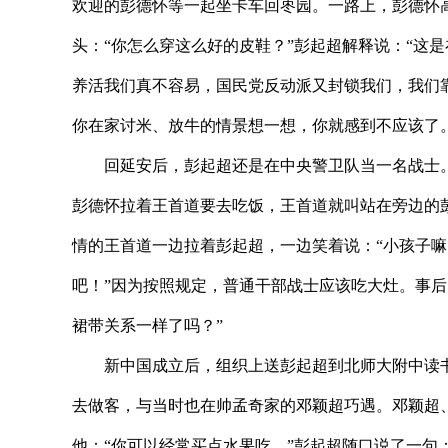
欢迎的彭德怀等一起坐卡车回枣园。一路上，彭德怀
头：“你怎么穿这么好的皮鞋？”彭起超解释说：“这
养活我们真不容易，国民党反动派又封锁我们，我们
你在家讨米、放牛的情景想一想，你就感到不应该了
回延安后，彭起超还是在中央警卫队当一名战士。一
彭德怀拉着王首道要去吃饭，王首道就叫站在旁边的
情的王首道一边拉着彭起超，一边笑着说：“小孩子嘛
吧！”因为按照规定，普通干部战士应该吃大灶。事
裙带关系一样了吗？”
新中国成立后，组织上送彭起超到北师大附中读书
去做客，与当时也在帅孟奇家的邓颖超巧遇。邓颖超
他：“你可以经常买点水果吃。”彭起超随口说了一句