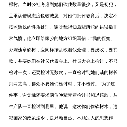
棵树。当时公社考虑到她们砍伐数量很少，又是初犯，
且承认错误态度也较诚恳，对她们批评教育后，决定不
按照滥伐的性质处理。谢觉哉得知后辈所犯的错误后非
常气愤，他立即给家乡的地方组织写信：“我的侄媳、
孙媳违章砍树，应同样按乱砍滥伐处理，要没收，要罚
款，并要她们在社员代表会上、社员大会上检讨，不只
检讨一次，还要检讨无数次，一直检讨到她们栽的树长
到两丈高，群众不要她们检讨时，才不检讨。”为了这
件事，谢觉哉还要求两位晚辈带着检讨书和退赔款，从
生产队一直检讨到县里。他说：这次你们偷砍树木，违
犯国家的政策法令，是只顾自己、不顾别人的思想作