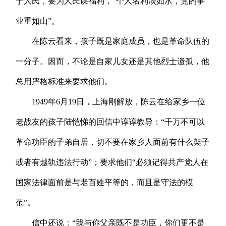
于人民，要为人民谋福利，“个人名利淡如水，党的事
业重如山”。
在陈云看来，孩子既是家庭成员，也是革命队伍的
一分子。因而，不论是自家儿女还是其他烈士遗孤，他
总用严格标准来要求他们。
1949年6月19日，上海刚解放，陈云在给家乡一位
老战友的孩子陆恺悌的回信中谆谆教导：“千万不可以
革命功臣的子弟自居，切不要在家乡人面前有什么架子
或者有越轨违法行动”；要求他们“必须记得共产党人在
国家法律面前是与老百姓平等的，而且是守法的模
范”。
信中还说：“我与你父亲既不是功臣，你们更不是