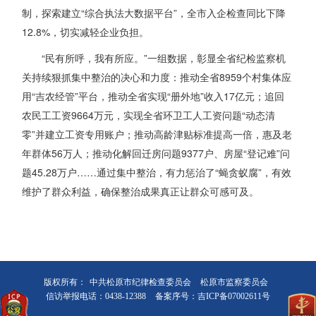
制，探索建立“综合执法大数据平台”，全市入企检查同比下降
12.8%，切实减轻企业负担。
“民有所呼，我有所应。”一组数据，彰显全省纪检监察机
关持续狠抓集中整治的决心和力度：推动全省8959个村集体应
用“吉农经管”平台，推动全省实现“册外地”收入17亿元；追回
农民工工资9664万元，实现全省环卫工人工资问题“动态清
零”并建立工资专用账户；推动高龄津贴标准提高一倍，惠及老
年群体56万人；推动化解回迁房问题9377户、房屋“登记难”问
题45.28万户……通过集中整治，有力惩治了“蝇贪蚁腐”，有效
维护了群众利益，确保整治成果真正让群众可感可及。
版权所有：
中共松原市纪律检查委员会
松原市监察委员会
信访举报电话：0438-12388
备案序号：吉ICP备07002611号