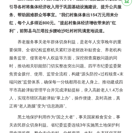
引导各村将集体经济收入用于巩固基础设施建设、提升公共服
务、帮助困难群众等事宜。“我们村集体拿出154万元用来分
红，每个人多得近800元。”提起村集体经济增收带来的“红
利”，前郭县乌兰塔拉乡腰哈沙吐村村民满意地说道。
养老服务事关老年群体切身利益，是老年人安享晚年的重
要保障。全省纪检监察机关紧盯涉老财政补贴资金、养老机构
服务监管、侵害老年人权益等方面，深挖彻查腐败问题的同
时，推动相关职能部门切实整改突出问题。四平市纪委监委聚
焦资金拨付、使用、监管全流程，构建“源头防控+过程核查+末
端问效”监督体系，确保每一分钱都用在老人身上。推动建成四
平市高龄津贴管理平台并完成津贴提标，录入高龄老人1.4万余
人，实现市辖区高龄津贴“掌上办”，操作便捷、及时高效，真
正将“老人跑腿”变为“信息跑路”。
黑土地保护利用作为“国之大者”，事关国家粮食安全，事
关农民群众切身利益。省纪委监委连续3年实施黑土地保护利
用专项监督，整合农业农村、自然资源、水利、生态环保等部