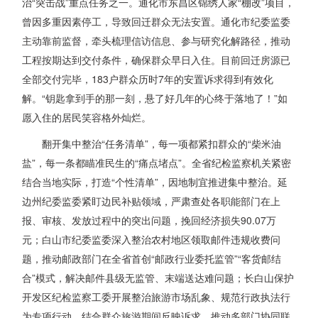
治“突击战”重点任务之一。通化市东昌区锦绣人家“棚改”项目，
曾因多重因素停工，导致回迁群众无法安置。通化市纪委监委
主动靠前监督，牵头梳理信访信息、参与研究化解路径，推动
工程按期达到交付条件，确保群众早日入住。目前回迁房源已
全部交付完毕，183户群众历时7年的安置诉求得到有效化
解。“钥匙拿到手的那一刻，悬了好几年的心终于落地了！”如
愿入住的居民笑容格外灿烂。
翻开集中整治“任务清单”，每一项都紧扣群众的“柴米油
盐”，每一条都瞄准民生的“痛点堵点”。全省纪检监察机关紧密
结合当地实际，打造“个性清单”，因地制宜推进集中整治。延
边州纪委监委紧盯边民补贴领域，严肃查处各职能部门在上
报、审核、发放过程中的突出问题，挽回经济损失90.07万
元；白山市纪委监委深入整治农村地区领取邮件违规收费问
题，推动邮政部门在全省首创“邮政行业委托监管”“客货邮结
合”模式，解决邮件县级无监管、末端送达难问题；长白山保护
开发区纪检监察工委开展整治旅游市场乱象、规范行政执法行
为专项行动，结合群众旅游期间反映诉求，推动多部门协同联