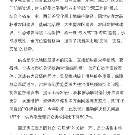
门职能资源，建立纪委监委和行业主管部门“双工作组”模式，
结合全省东、中、西部差异化黑土地保护路径，因地制宜对高
标准农田建设、盐碱地治理、大中型灌区建设、农田防护林建
设、生态修复等黑土地保护工程开展“嵌入式”“穿透式”监督，形
成系统性、全方位监督格局，遏制了我省黑土地“变薄、变瘦、
变硬”的趋势。
供热是东北地区最基本的民生，直接影响群众幸福感、获
得感。全省监察机关深挖彻查“靠煤吃煤”、监守自盗等腐败案
件，形成有力震慑的同时，监督推动提升供热服务质量，保障
群众温暖过冬。吉林市纪委监委着力整治供热领域突出问题，
制发监督建议书、提示函等20份，积极推动职能部门开展管道
更新、设施维护、燃煤燃料储备等方面问题排查整治，做到“冬
病夏治”“冬煤夏储”。今年以来，已发现并推动解决相关问题
157个，供热期受理群众诉求同比下降50.7%。
回迁房安置是圆群众“安居梦”的关键一环，是全省集中整