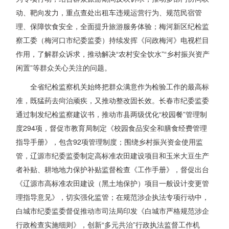
动、靶向发力，重点查处出租车违规运营行为、规范民宿管
理、保障饮食安全，全面提升旅游服务体验；梅河新区纪检监
察工委（梅河口市纪委监委）持续发挥《问政梅河》电视栏目
作用，了解群众诉求，推动解决“农村安全饮水”“乡村振兴资产
闲置”等群众关心关注的问题。
全省纪检监察机关始终把群众满意作为检验工作的最高标
准，既猛药去疴治顽疾，又推动整改固长效。长春市纪委监委
通过制发纪检监察建议书，推动市县两级优化“校园餐”管理制
度294项，督促市教育局制定《校园食品安全和膳食经费管理
指导手册》，包含92项管理制度；围绕乡村振兴资金使用监
管，辽源市纪委监委制定高标准农田建设项目和玉米大豆生产
者补贴、耕地地力保护补贴监督检查《工作手册》，督促出台
《辽源市高标准农田建设（黑土地保护）项目一般设计变更管
理指导意见》，切实强化监管；在规范涉企执法专项行动中，
白城市纪委监委督促推动市司法局印发《白城市严格规范涉企
行政检查实施细则》，创新“多元共治”行政执法监督工作机