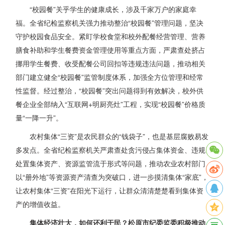
“校园餐”关乎学生的健康成长，涉及千家万户的家庭幸
福。全省纪检监察机关强力推动整治“校园餐”管理问题，坚决
守护校园食品安全。紧盯学校食堂和校外配餐经营管理、营养
膳食补助和学生餐费资金管理使用等重点方面，严肃查处挤占
挪用学生餐费、收受配餐公司回扣等违规违法问题，推动相关
部门建立健全“校园餐”监管制度体系，加强全方位管理和经常
性监督。经过整治，“校园餐”突出问题得到有效解决，校外供
餐企业全部纳入“互联网+明厨亮灶”工程，实现“校园餐”价格质
量“一降一升”。
农村集体“三资”是农民群众的“钱袋子”，也是基层腐败易发
多发点。全省纪检监察机关严肃查处贪污侵占集体资金、违规
处置集体资产、资源监管流于形式等问题，推动农业农村部门
以“册外地”等资源资产清查为突破口，进一步摸清集体“家底”，
让农村集体“三资”在阳光下运行，让群众清清楚楚看到集体资
产的增值收益。
集体经济壮大，如何还利于民？松原市纪委监委积极推动