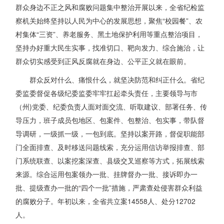
群众身边不正之风和腐败问题集中整治开展以来，全省纪检监
察机关始终坚持以人民为中心的发展思想，聚焦“校园餐”、农
村集体“三资”、养老服务、黑土地保护利用等重点整治项目，
坚持办好重大民生实事，找准切口、靶向发力、综合施治，让
群众切实感受到正风反腐就在身边、公平正义就在眼前。
群众反对什么、痛恨什么，就坚决防范和纠正什么。省纪
委监委督促各级纪委监委牢牢扛起牵头责任，主要领导与市
（州)党委、纪委负责人面对面交流、听取建议、部署任务、传
导压力，班子成员包地区、包案件、包整治、包实事，带队督
导调研，一级抓一级，一包到底。坚持以案开路，督促职能部
门全面排查、及时移送问题线索，充分运用信访举报排查、部
门系统联查、以案挖案深查、县级交叉巡察等方式，拓展线索
来源。综合运用包案领办一批、挂牌督办一批、接诉即办一
批、提级查办一批的“四个一批”措施，严肃查处侵害群众利益
的腐败分子。年初以来，全省共立案14558人、处分12702
人。