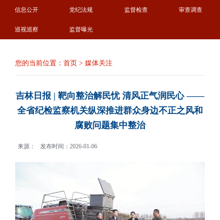
信息公开
党纪法规
监督检查
审查调查
巡视巡察
监督曝光
您的当前位置：
首页
>
媒体关注
吉林日报 | 靶向整治解民忧 清风正气润民心 ——
全省纪检监察机关纵深推进群众身边不正之风和
腐败问题集中整治
来源：
发布时间：2026-01-06