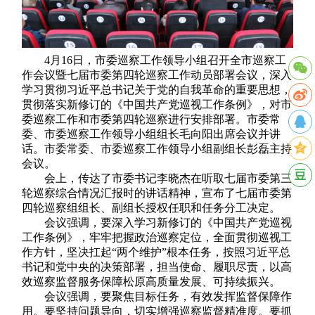
4月16日，市委巡察工作领导小组召开全市巡察工
作会议暨七届市委第四轮巡察工作动员部署会议，深入
学习贯彻习近平总书记关于党的自我革命的重要思想，
贯彻落实新修订的《中国共产党巡视工作条例》，对市
委巡察工作和市委第四轮巡察进行安排部署。市委常
委、市委巡察工作领导小组组长毛向阳出席会议并讲
话。市委常委、市委巡察工作领导小组副组长彭磊主持
会议。
会上，传达了市委书记李晓杰在听取七届市委第三
轮巡察综合情况汇报时的讲话精神，宣布了七届市委第
四轮巡察组组长、副组长授权任职和任务分工决定。
会议强调，要深入学习新修订的《中国共产党巡视
工作条例》，牢牢把握政治巡察定位，全面贯彻巡视工
作方针，坚决扛起“两个维护”根本任务，按照习近平总
书记和党中央的决策部署，担当使命、履职尽责，以高
效巡察监督服务保障松原高质量发展、可持续振兴。
会议强调，要聚焦目标任务，有效发挥监督保障作
用。要坚持问题导向，切实增强巡察监督精准度。要抓