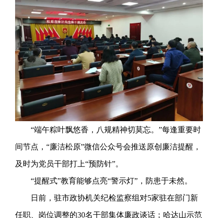
“端午粽叶飘悠香，八规精神切莫忘。”每逢重要时
间节点，“廉洁松原”微信公众号会推送原创廉洁提醒，
及时为党员干部打上“预防针”。
“提醒式”教育能够点亮“警示灯”，防患于未然。
日前，驻市政协机关纪检监察组对5家驻在部门新
任职、岗位调整的30名干部集体廉政谈话；哈达山示范