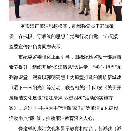
“夯实清正廉洁思想根基，能增强党员干部知敬
畏、存戒惧、守底线的思想自觉和行动自觉。”市纪委
监委宣传部负责同志表示。
市纪委监委强化正面引导，围绕纪检监察干部廉洁
素养提升，组织开展“松江清风”大讲堂、“初心·担当”系
列微课堂、观看以郭明亮烈士为原型打造的满族新城戏
《洒下一米阳光》等活动；联合相关部门印发《关于开
展廉洁文化建设“松江清风·四进四树”活动的实施方
案》，通过“小手拉大手”“清廉‘家’话”等廉洁文化建设
活动串点“廉”线，推动廉洁教育深入人心。
像这样将廉洁文化和警示教育相结合，各派驻（派