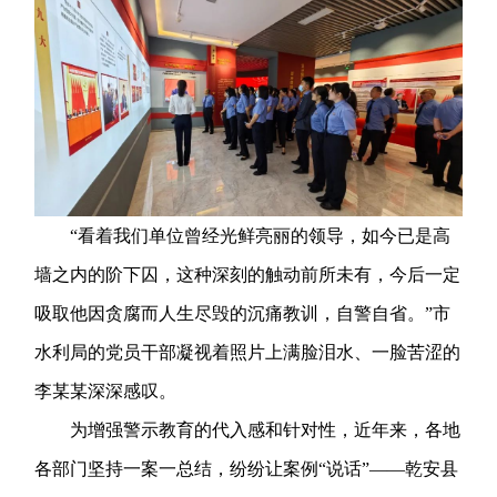
“看着我们单位曾经光鲜亮丽的领导，如今已是高
墙之内的阶下囚，这种深刻的触动前所未有，今后一定
吸取他因贪腐而人生尽毁的沉痛教训，自警自省。”市
水利局的党员干部凝视着照片上满脸泪水、一脸苦涩的
李某某深深感叹。
为增强警示教育的代入感和针对性，近年来，各地
各部门坚持一案一总结，纷纷让案例“说话”——乾安县