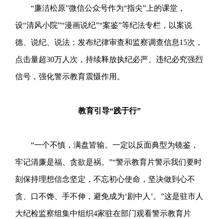
“廉洁松原”微信公众号作为“指尖”上的课堂，
设“清风小院”“漫画说纪”“案鉴”等纪法专栏，以案说
德、说纪、说法；发布纪律审查和监察调查信息15次，
点击量超30万人次，持续释放执纪必严、违纪必究强烈
信号，强化警示教育震慑作用。
教育引导“践于行”
“一个不慎，满盘皆输。一定以反面典型为镜鉴，
牢记清廉是福、贪欲是祸。”“警示教育片警示我们要时
刻保持理想信念坚定，不忘初心使命，坚决做到心不
贪、口不馋、手不伸，避免成为‘剧中人’。”这是驻市人
大纪检监察组集中组织4家驻在部门观看警示教育片