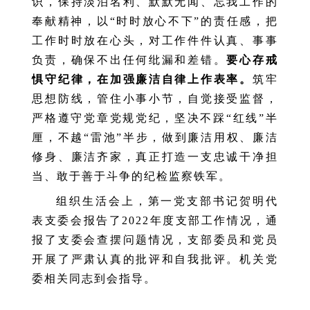
识，保持淡泊名利、默默无闻、忘我工作的
奉献精神，以“时时放心不下”的责任感，把
工作时时放在心头，对工作件件认真、事事
负责，确保不出任何纰漏和差错。
要心存戒
惧守纪律，在加强廉洁自律上作表率。
筑牢
思想防线，管住小事小节，自觉接受监督，
严格遵守党章党规党纪，坚决不踩“红线”半
厘，不越“雷池”半步，做到廉洁用权、廉洁
修身、廉洁齐家，真正打造一支忠诚干净担
当、敢于善于斗争的纪检监察铁军。
组织生活会上，第一党支部书记贺明代
表支委会报告了2022年度支部工作情况，通
报了支委会查摆问题情况，支部委员和党员
开展了严肃认真的批评和自我批评。机关党
委相关同志到会指导。