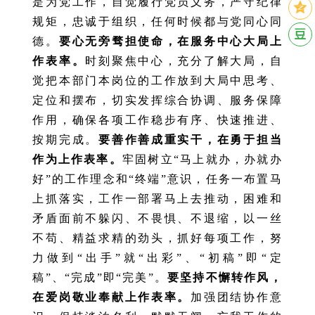
是为党工作，自觉履行党员义务，严守纪律
规矩，忠诚于组织，任何时候都与党同心同
德。
要心无旁骛担使命，在服务中心大局上
作表率。
时刻聚焦中心，充分了解大局，自
觉把本部门本岗位的工作放到大局中思考、
定位和摆布，切实发挥综合协调、服务保障
作用，确保各项工作稳步有序、快速推进、
按期完成。
要善作善成重实干，在勇于担当
作为上作表率。
牢固树立“马上就办，办就办
好”的工作理念和“终端”意识，任务一布置马
上抓落实，工作一部署马上去推动，困难和
矛盾面前不躲闪、不畏惧、不退缩，以一丝
不苟、精益求精的劲头，抓好每项工作，努
力做到“出手”就“出彩”、“初稿”即“定
稿”、“完成”即“完美”。
要坚持不懈转作风，
在爱岗敬业奉献上作表率。
加强团结协作意