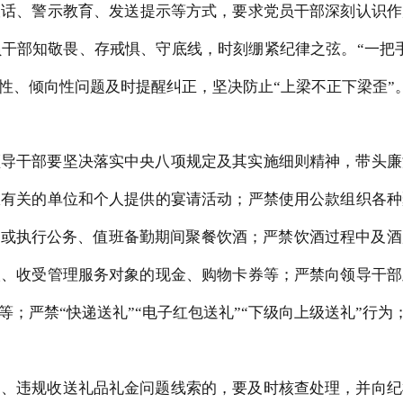
谈话、警示教
育、发送提示等方式，要求党员干部深刻认识作
员干部知敬畏、存戒惧
、守
底线，时刻绷紧纪律之弦。
“一把
性、倾向性问题及时提醒纠正，坚决防止“上梁不正下梁歪”
领导干部要坚决落实中央八项规定及其实施细则精神，带头廉
权有关的单位和个人提供的宴请活动；严禁使用公款组织各种
）或执行公务、值班备勤期间聚餐饮酒；严禁饮酒过程中及
取、收受管理服务对象的现金、购物卡券等；严禁向领导干部
；严禁“快递送礼”“电子红包送礼”“下级向上级送礼”行
喝、违规收送礼品礼金问题线索的，要及时核查处理，并向纪