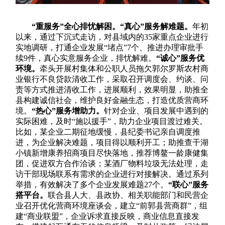
“重服务”全心排忧解困。
“真心”服务解难题。
年初
以来，通过下沉式走访，对县域内的35家重点企业进行
实地调研，打通企业发展“堵点”7个、推进办理审批手
续9件，真心实意服务企业，排忧解难。
“诚心”服务优
环境。
牵头开展村集体和公职人员拖欠郭尔罗斯农村商
业银行不良贷款清收工作，采取召开调度会、约谈、问
责等方式推进清收工作，进展顺利，效果明显，助推全
县构建诚信社会，维护良好金融生态，打造优质营商环
境。
“热心”服务增助力。
针对企业、项目发展中遇到的
实际困难，及时“施以援手”，助力企业项目渡过难关。
比如，某企业二期征地缓慢，县纪委书记亲自调度推
进，为企业解决难题，项目得以顺利开工；助推查干湖
小镇新增康养招商项目尽快落地，推荐博鳌一龄康健集
团，促进双方合作洽谈；某酒厂物料垃圾无法处理，走
访干部现场联系有需求的企业进行对接解决。通过系列
举措，有效解决了多个企业发展难题27个。
“联心”服务
搭平台。
联合县人大、县政协、相关职能部门和民营企
业召开优化营商环境座谈会，建立“前郭县营商群”，组
建“商业联盟”，企业诉求直接反映，商业信息直接发