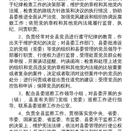
于纪律检查工作的决策部署，维护党的章程和其他党内
法规，检查党的路线方针政策和决议的执行情况，协助
县委推进全面从严治党、加强党风建设和组织协调反腐
败工作；依照党的章程和其他党内法规履行监督、执
纪、问责职责。
2、负责经常对全县党员进行遵守纪律的教育，作
出关于维护党纪的决定；对县委工作部门、县委批准设
立的党组（党委）等党的组织和县委管理的党员领导干
部履行职责、行使权力进行监督，受理处置党员群众检
举举报，开展谈话提醒、约谈函询；检查和处理上述党
的组织和党员违反党的章程和其他党内法规的比较重要
或者复杂的案件，决定或者取消对这些案件中的党员的
处分；进行问责或者提出责任道究的建议；受理党员的
控告和申诉；保障党员的权利。
3、配合县委巡察工作领导小组，对县委开展的乡
（镇）、县直有关部门党组（党委）巡察工作进行指
导。联系县委巡察工作办公室。
4、负责全县监察工作。贯彻落实党中央、省委、
市委、国家监委、省监委、市监委、县委关于监察工作
的决策上，维护宪法法律，依法对县委管理的行使公权