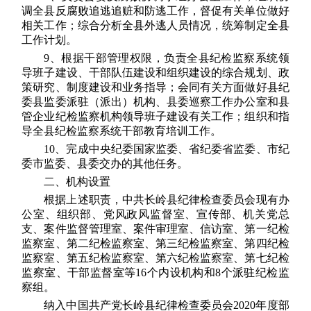
调全县反腐败追逃追赃和防逃工作，督促有关单位做好
相关工作；综合分析全县外逃人员情况，统筹制定全县
工作计划。
9、根据干部管理权限，负责全县纪检监察系统领
导班子建设、干部队伍建设和组织建设的综合规划、政
策研究、制度建设和业务指导；会同有关方面做好县纪
委县监委派驻（派出）机构、县委巡察工作办公室和县
管企业纪检监察机构领导班子建设有关工作；组织和指
导全县纪检监察系统干部教育培训工作。
10、完成中央纪委国家监委、省纪委省监委、市纪
委市监委、县委交办的其他任务。
二、机构设置
根据上述职责，中共长岭县纪律检查委员会现有办
公室、组织部、党风政风监督室、宣传部、机关党总
支、案件监督管理室、案件审理室、信访室、第一纪检
监察室、第二纪检监察室、第三纪检监察室、第四纪检
监察室、第五纪检监察室、第六纪检监察室、第七纪检
监察室、干部监督室等16个内设机构和8个派驻纪检监
察组。
纳入中国共产党长岭县纪律检查委员会2020年度部