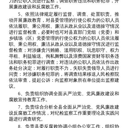
力的公职人员进行监察，调查职务违法和职务犯罪，开
展廉政建设和反腐败工作。
5、依照法律规定履行监督、调查、处置职责。推
动开展廉政教育，对县委管理的行使公权力的公职人员
依法履职、秉公用权、廉洁从政从业以及道德操守情况
进行监督检查，必要时也可对县直部门党组（党委）和
乡镇场（区）党委管理的行使公权力的公职人员依法履
职、秉公用权、廉洁从政从业以及道德操守情况进行监
督检查；对涉嫌贪污贿赂、滥用职权、玩忽职守、权力
寻租、利益输送、徇私舞弊以及浪费国家资财等职务违
法和职务犯罪进行调查；对违法的公职人员依法作出政
务处分决定：对履行职责不力，失职失责领导人员进行
问责：对涉嫌职务犯罪的，将调查结果移送人民检察院
依法审查，提起公诉：向监察对象所在单位提出监察建
议。
6、负责组织协调全面从严治党、党风廉政建设和
腐败宣传教育工作。
7、负责综合分析全县全面从严治党、党风廉政建
设反腐败工作情况，对纪检监察工作重要理论及实践问
题进行调查研究。
8、负责县委反腐败协调小组办公室工作，组织协