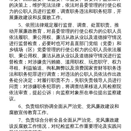
的决策上，维护宪法法律，依法对县委管理的行使公权
力的公职人员进行监察，调查职务违法和职务犯罪，开
展廉政建设和反腐败工作。
5、依照法律规定履行监督、调查、处置职责。推
动开展廉政教育，对县委管理的行使公权力的公职人员
依法履职、秉公用权、廉洁从政从业以及道德操守情况
进行监督检查，必要时也可对县直部门党组（党委）和
乡镇场（区）党委管理的行使公权力的公职人员依法履
职、秉公用权、廉洁从政从业以及道德操守情况进行监
督检查；对涉嫌贪污贿赂、滥用职权、玩忽职守、权力
寻租、利益输送、徇私舞弊以及浪费国家资财等职务违
法和职务犯罪进行调查；对违法的公职人员依法作出政
务处分决定：对履行职责不力，失职失责领导人员进行
问责：对涉嫌职务犯罪的，将调查结果移送人民检察院
依法审查，提起公诉：向监察对象所在单位提出监察建
议。
6、负责组织协调全面从严治党、党风廉政建设和
腐败宣传教育工作。
7、负责综合分析全县全面从严治党、党风廉政建
设反腐败工作情况，对纪检监察工作重要理论及实践问