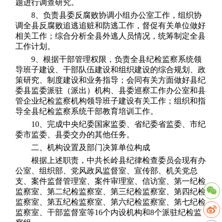
题进行调查研究。
8、负责县委反腐败协调小组办公室工作，组织协
调全县反腐败追逃追赃和防逃工作，督促有关单位做好
相关工作；综合分析全县外逃人员情况，统筹制定全县
工作计划。
9、根据干部管理权限，负责全县纪检监察系统领
导班子建设、干部队伍建设和组织建设的综合规划、政
策研究、制度建设和业务指导；会同有关方面做好县纪
委县监委派驻（派出）机构、县委巡察工作办公室和县
管企业纪检监察机构领导班子建设有关工作；组织和指
导全县纪检监察系统干部教育培训工作。
10、完成中央纪委国家监委、省纪委省监委、市纪
委市监委、县委交办的其他任务。
二、机构设置及部门决算单位构成
根据上述职责，中共长岭县纪律检查委员会现有办
公室、组织部、党风政风监督室、宣传部、机关党总
支、案件监督管理室、案件审理室、信访室、第一纪检
监察室、第二纪检监察室、第三纪检监察室、第四纪检
监察室、第五纪检监察室、第六纪检监察室、第七纪检
监察室、干部监督室等16个内设机构和8个派驻纪检监