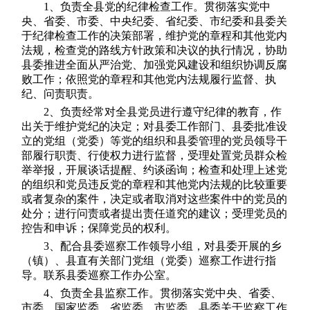
1、负责全县党的纪律检查工作。贯彻落实党中
央、省委、市委、中央纪委、省纪委、市纪委和县委关
于纪律检查工作的决策部署，维护党的章程和其他党内
法规，检查党的路线方针政策和决议的执行情况，协助
县委推进全面从严治党、加强党风建设和组织协调反腐
败工作；依照党的章程和其他党内法规履行监督、执
纪、问责职责。
2、负责经常对全县党员进行遵守纪律的教育，作
出关于维护党纪的决定；对县委工作部门、县委批准设
立的党组（党委）等党的组织和县委管理的党员领导干
部履行职责、行使权力进行监督，受理处置党员群众检
举举报，开展谈话提醒、约谈函询；检查和处理上述党
的组织和党员违反党的章程和其他党内法规的比较重要
或者复杂的案件，决定或者取消对这些案件中的党员的
处分；进行问责或者提出责任道究的建议；受理党员的
控告和申诉；保障党员的权利。
3、配合县委巡察工作领导小组，对县委开展的乡
（镇）、县直有关部门党组（党委）巡察工作进行指
导。联系县委巡察工作办公室。
4、负责全县监察工作。贯彻落实党中央、省委、
市委、国家监委、省监委、市监委、县委关于监察工作