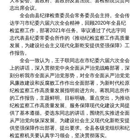
大常委会、县政府、县政协及县法院、县检察院负责同
志出席会议。
全会由县纪律检查委员会常务委员会主持。全会传
达学习市纪委六届六次全会精神，回顾2020年全县纪
检监察工作，部署2021年任务。审议通过了代志宇同
志代表县纪委常委会所作的《推动纪检监察工作高质量
发展，为建设社会主义现代化新乾安提供坚强保障》工
作报告。
全会一致认为，王子联同志在市纪委六届六次全会
上的讲话，深入贯彻党中央全面从严治党战略部署，深
刻分析我市全面从严治党形势，对全市全面从严治党党
风廉政建设和反腐败工作作出全面部署，为新时代松原
纪检监察工作高质量发展指明前进方向。蒋凯同志所作
的工作报告，主题鲜明、目标明确、重点突出，为推动
纪检监察工作高质量发展、服务保障现代化建设大局提
供了基本遵循。娄选东同志的讲话，围绕扎实推进全面
从严治党向纵深发展、为建设社会主义现代化新乾安提
供坚强保障作出部署、提出要求。全县各级党组织和纪
检监察机关要认真学习领会，坚决贯彻落实。