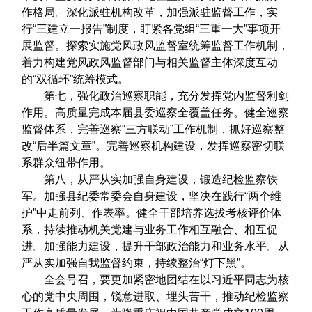
作格局。深化派驻机构改革，加强派驻监督工作，实
行“三建立一报告”制度，盯紧各党组“三重一大”事项开
展监督。探索实施党风政风监督室统筹监督工作机制，
着力构建党风政风监督部门与相关监督主体深度互动
的“双循环”统筹模式。
第七，强化政治巡察职能，充分发挥党内监督利剑
作用。高质量完成本届县委巡察全覆盖任务。健全巡察
监督体系，完善巡察“三方联动”工作机制，抓好巡察整
改“后半篇文章”。完善巡察机构建设，发挥巡察密切联
系群众纽带作用。
第八，从严从实加强自身建设，锻造纪检监察铁
军。加强县纪委常委会自身建设，坚决在践行“两个维
护”中走前列、作表率。健全干部培养选拔考核评价体
系，持续推动机关党建与业务工作相互融合、相互促
进。加强能力建设，提升干部政治能力和业务水平。从
严从实加强自我监督约束，持续整治“灯下黑”。
全会号召，要更加紧密地团结在以习近平同志为核
心的党中央周围，锐意进取、埋头苦干，推动纪检监察