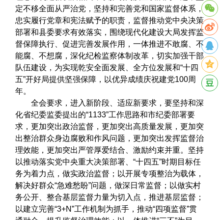
定不移全面从严治党，坚持和完善党和国家监督体系，
忠实履行党章和宪法赋予的职责，监督推动党中央决策
部署和县委要求有效落实，围绕现代化建设大局发挥监
督保障执行、促进完善发展作用，一体推进不敢腐、不
能腐、不想腐，深化纪检监察体制改革，切实加强干部
队伍建设，为实现乾安全面发展、全方位发展和“十四
五”开好局提供坚强保障，以优异成绩庆祝建党100周
年。
全会要求，进入新阶段、适应新要求，要坚持和深
化省纪委监委提出的“1133”工作思路和市纪委部署要
求，更加突出政治监督，更加突出高质量发展，更加突
出整治群众身边腐败和作风问题，更加突出发挥监督治
理效能，更加突出严管厚爱结合、激励约束并重。坚持
以推动落实党中央重大决策部署、“十四五”时期目标任
务为着力点，做实政治监督；以开展专项整治为载体，
解决好群众“急难愁盼”问题，做深日常监督；以做实村
务公开、整合基层监督力量为切入点，推进基层监督；
以建立完善“3+N”工作机制为抓手，推动“四项监督”贯