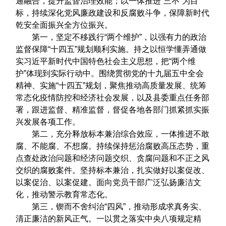
通融合，提升监督治理效能；以一体推进“三不”为目
标，持续深化党风廉政建设和反腐败斗争，保障新时代
乾安全面振兴全方位振兴。
第一，坚定不移践行“两个维护”，以强有力的政治
监督保障“十四五”规划顺利实施。持之以恒学懂弄通做
实习近平新时代中国特色社会主义思想，把“两个维
护”体现到实际行动中。围绕贯彻党的十九届五中全会
精神、实施“十四五”规划，聚焦推动高质量发展、统筹
常态化疫情防控和经济社会发展，以及县委重点任务部
署，跟进监督、精准监督，督促各地各部门抓紧抓实振
兴发展各项工作。
第二，充分释放标本兼治综合效应，一体推进不敢
腐、不能腐、不想腐。持续保持惩治腐败高压态势，重
点查处政治问题和经济问题交织、贪腐问题和不正之风
交织的腐败案件。坚持标本兼治，扎实做好以案促改、
以案促治、以案促建。面向党员干部广泛弘扬廉洁文
化，推动警示教育常态化。
第三，锲而不舍纠治“四风”，推动形成求真务实、
清正廉洁的新风正气。一以贯之落实中央八项规定精