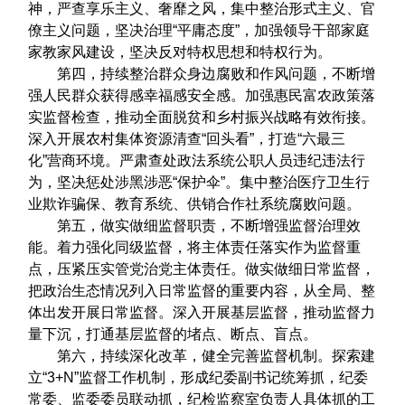
神，严查享乐主义、奢靡之风，集中整治形式主义、官
僚主义问题，坚决治理“平庸态度”，加强领导干部家庭
家教家风建设，坚决反对特权思想和特权行为。
第四，持续整治群众身边腐败和作风问题，不断增
强人民群众获得感幸福感安全感。加强惠民富农政策落
实监督检查，推动全面脱贫和乡村振兴战略有效衔接。
深入开展农村集体资源清查“回头看”，打造“六最三
化”营商环境。严肃查处政法系统公职人员违纪违法行
为，坚决惩处涉黑涉恶“保护伞”。集中整治医疗卫生行
业欺诈骗保、教育系统、供销合作社系统腐败问题。
第五，做实做细监督职责，不断增强监督治理效
能。着力强化同级监督，将主体责任落实作为监督重
点，压紧压实管党治党主体责任。做实做细日常监督，
把政治生态情况列入日常监督的重要内容，从全局、整
体出发开展日常监督。深入开展基层监督，推动监督力
量下沉，打通基层监督的堵点、断点、盲点。
第六，持续深化改革，健全完善监督机制。探索建
立“3+N”监督工作机制，形成纪委副书记统筹抓，纪委
常委、监委委员联动抓，纪检监察室负责人具体抓的工