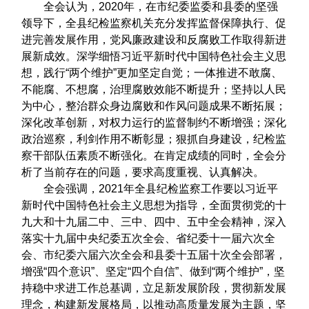
全会认为，2020年，在市纪委监委和县委的坚强
领导下，全县纪检监察机关充分发挥监督保障执行、促
进完善发展作用，党风廉政建设和反腐败工作取得新进
展新成效。深学细悟习近平新时代中国特色社会主义思
想，践行“两个维护”更加坚定自觉；一体推进不敢腐、
不能腐、不想腐，治理腐败效能不断提升；坚持以人民
为中心，整治群众身边腐败和作风问题成果不断拓展；
深化改革创新，对权力运行的监督制约不断增强；深化
政治巡察，利剑作用不断彰显；狠抓自身建设，纪检监
察干部队伍素质不断强化。在肯定成绩的同时，全会分
析了当前存在的问题，要求高度重视、认真解决。
全会强调，2021年全县纪检监察工作要以习近平
新时代中国特色社会主义思想为指导，全面贯彻党的十
九大和十九届二中、三中、四中、五中全会精神，深入
落实十九届中央纪委五次全会、省纪委十一届六次全
会、市纪委六届六次全会和县委十五届十次全会部署，
增强“四个意识”、坚定“四个自信”、做到“两个维护”，坚
持稳中求进工作总基调，立足新发展阶段，贯彻新发展
理念，构建新发展格局，以推动高质量发展为主题，坚