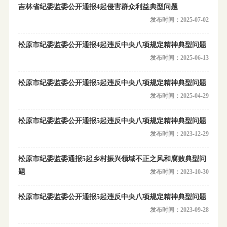
吉林省纪委监委公开通报4起侵害群众利益典型问题
发布时间：2025-07-02
松原市纪委监委公开通报4起违反中央八项规定精神典型问题
发布时间：2025-06-13
松原市纪委监委公开通报5起违反中央八项规定精神典型问题
发布时间：2025-04-29
松原市纪委监委公开通报5起违反中央八项规定精神典型问题
发布时间：2023-12-29
松原市纪委监委通报5起乡村振兴领域不正之风和腐败典型问
题
发布时间：2023-10-30
松原市纪委监委公开通报5起违反中央八项规定精神典型问题
发布时间：2023-09-28